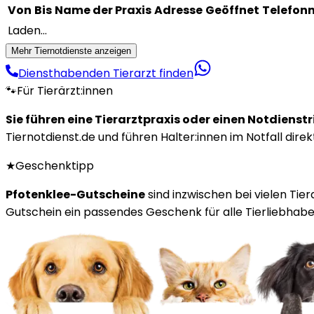
Von
Bis
Name der Praxis
Adresse
Geöffnet
Telefo
Laden...
Mehr Tiernotdienste anzeigen
Diensthabenden Tierarzt finden
🐾
Für Tierärzt:innen
Sie führen eine Tierarztpraxis oder einen Notdienst
Tiernotdienst.de und führen Halter:innen im Notfall direk
★
Geschenktipp
Pfotenklee-Gutscheine
sind inzwischen bei vielen Tie
Gutschein ein passendes Geschenk für alle Tierliebhaber