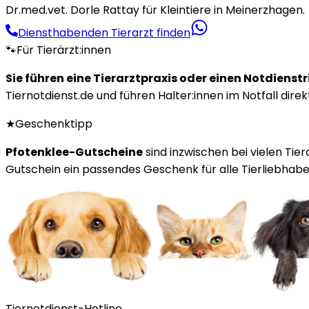
Dr.med.vet. Dorle Rattay für Kleintiere in Meinerzhagen.
Diensthabenden Tierarzt finden
🐾
Für Tierärzt:innen
Sie führen eine Tierarztpraxis oder einen Notdienst
Tiernotdienst.de und führen Halter:innen im Notfall direk
★
Geschenktipp
Pfotenklee-Gutscheine
sind inzwischen bei vielen Tie
Gutschein ein passendes Geschenk für alle Tierliebhaber
Tiernotdienst-Hotline