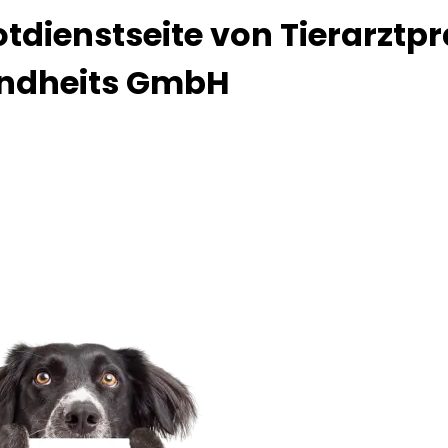
tdienstseite von Tierarztp
undheits GmbH