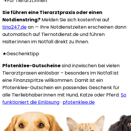
🐾
Für Tierärzt:innen
Sie führen eine Tierarztpraxis oder einen
Notdienstring?
Melden Sie sich kostenfrei auf
tino247.de
an — Ihre Notdienstzeiten erscheinen dann
automatisch auf Tiernotdienst.de und führen
Halter:innen im Notfall direkt zu Ihnen.
★
Geschenktipp
Pfotenklee-Gutscheine
sind inzwischen bei vielen
Tierarztpraxen einlösbar – besonders im Notfall ist
eine Finanzspritze willkommen. Damit ist ein
Pfotenklee-Gutschein ein passendes Geschenk für
alle Tierliebhaber:innen mit Hund, Katze oder Pferd.
So
funktioniert die Einlösung
·
pfotenklee.de