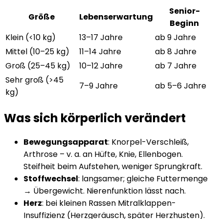
Senior-
Größe
Lebenserwartung
Beginn
Klein (<10 kg)
13–17 Jahre
ab 9 Jahre
Mittel (10–25 kg)
11–14 Jahre
ab 8 Jahre
Groß (25–45 kg)
10–12 Jahre
ab 7 Jahre
Sehr groß (>45
7–9 Jahre
ab 5–6 Jahre
kg)
Was sich körperlich verändert
Bewegungsapparat
: Knorpel-Verschleiß,
Arthrose – v. a. an Hüfte, Knie, Ellenbogen.
Steifheit beim Aufstehen, weniger Sprungkraft.
Stoffwechsel
: langsamer; gleiche Futtermenge
→ Übergewicht. Nierenfunktion lässt nach.
Herz
: bei kleinen Rassen Mitralklappen-
Insuffizienz (Herzgeräusch, später Herzhusten).