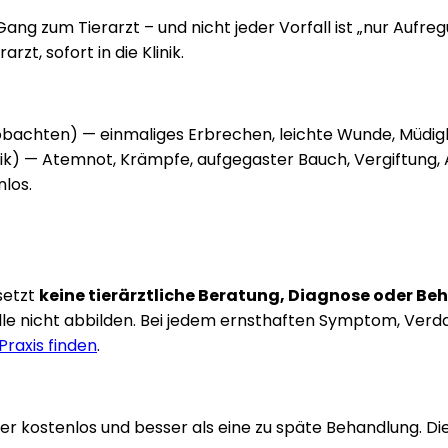
ng zum Tierarzt – und nicht jeder Vorfall ist „nur Aufreg
zt, sofort in die Klinik.
beobachten) — einmaliges Erbrechen, leichte Wunde, Müdig
linik) — Atemnot, Krämpfe, aufgegaster Bauch, Vergiftung,
los.
setzt
keine tierärztliche Beratung, Diagnose oder B
le nicht abbilden. Bei jedem ernsthaften Symptom, Verdac
raxis finden
.
er kostenlos und besser als eine zu späte Behandlung. Die