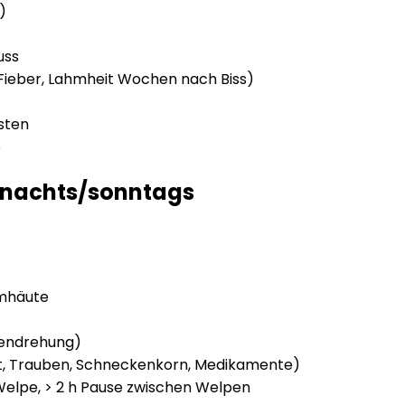
)
uss
Fieber, Lahmheit Wochen nach Biss)
usten
e
ch nachts/sonntags
imhäute
endrehung)
ft, Trauben, Schneckenkorn, Medikamente)
 Welpe, > 2 h Pause zwischen Welpen