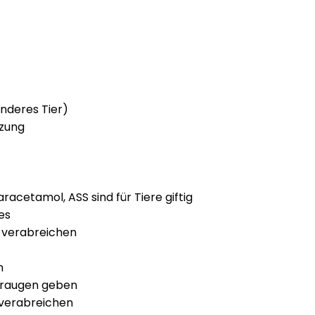
anderes Tier)
tzung
aracetamol, ASS sind für Tiere giftig
es
 verabreichen
n
eraugen geben
 verabreichen