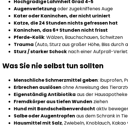
Hochgradige Lahmheit Grad 4-5
Augenverletzung
oder zugekniffenes Auge
Kater oder Kaninchen, der nicht uriniert
Katze, die 24 Stunden nichts gefressen hat
Kaninchen, das 6+ Stunden nicht frisst
Pferde-Kolik
: Wälzen, Bauchschauen, Schwitzen
Trauma
(Auto, Sturz aus großer Höhe, Biss durch 
Sturz / starker Schock
nach einer Aufprall-Verle
Was Sie nie selbst tun sollten
Menschliche Schmerzmittel geben
: Ibuprofen, P
Erbrechen auslösen
ohne Anweisung des Tierarzt
Eigenständig Antibiotika
aus der Hausapotheke
Fremdkörper aus tiefen Wunden
ziehen
Hund mit Bandscheibenverdacht
aktiv bewege
Salbe oder Augentropfen
aus dem Schrank in Ti
Hausmittel mit Salz
, Zwiebeln, Knoblauch, Kakao