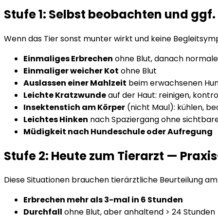
Stufe 1: Selbst beobachten und ggf
Wenn das Tier sonst munter wirkt und keine Begleitsym
Einmaliges Erbrechen
ohne Blut, danach normale
Einmaliger weicher Kot
ohne Blut
Auslassen einer Mahlzeit
beim erwachsenen Hund
Leichte Kratzwunde
auf der Haut: reinigen, kontro
Insektenstich am Körper
(nicht Maul): kühlen, b
Leichtes Hinken
nach Spaziergang ohne sichtbar
Müdigkeit nach Hundeschule oder Aufregung
Stufe 2: Heute zum Tierarzt — Prax
Diese Situationen brauchen tierärztliche Beurteilung am
Erbrechen mehr als 3-mal in 6 Stunden
Durchfall
ohne Blut, aber anhaltend > 24 Stunden