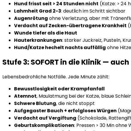
Hund frisst seit > 24 Stunden nicht
(Katze: > 24 h
Lahmheit Grad 2-3
: deutlich im Schritt sichtbar
Augenrötung
ohne Verletzung, aber mit Tränenfl
Verdacht auf Zecken-übertragene Krankheit
(
Wunde tiefer als die Haut
Hauterkrankungen
: starker Juckreiz, Pusteln, Kr
Hund/Katze hechelt nachts auffällig
ohne Hitz
Stufe 3: SOFORT in die Klinik — au
Lebensbedrohliche Notfälle. Jede Minute zählt:
Bewusstlosigkeit oder Krampfanfall
Atemnot
, Maulatmung bei der Katze, blaue Schle
Schwere Blutung
, die nicht stoppt
Aufgegaster Bauch + erfolgloses Würgen
(Mag
Verdacht auf Vergiftung
(Schokolade, Rattengi
Geburtskomplikationen
: Pressen > 30 Min ohne