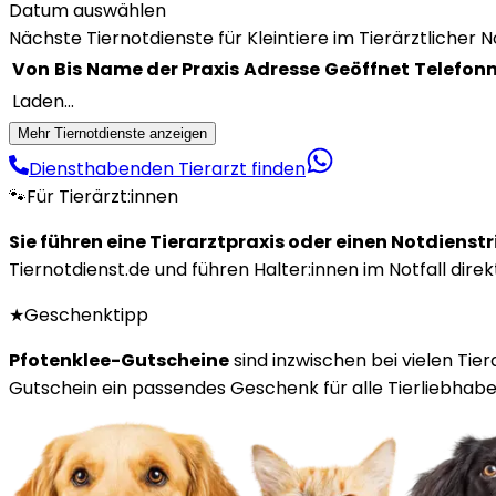
Datum auswählen
Nächste Tiernotdienste für Kleintiere im Tierärztlicher
Von
Bis
Name der Praxis
Adresse
Geöffnet
Telefo
Laden...
Mehr Tiernotdienste anzeigen
Diensthabenden Tierarzt finden
🐾
Für Tierärzt:innen
Sie führen eine Tierarztpraxis oder einen Notdienst
Tiernotdienst.de und führen Halter:innen im Notfall direk
★
Geschenktipp
Pfotenklee-Gutscheine
sind inzwischen bei vielen Tie
Gutschein ein passendes Geschenk für alle Tierliebhaber