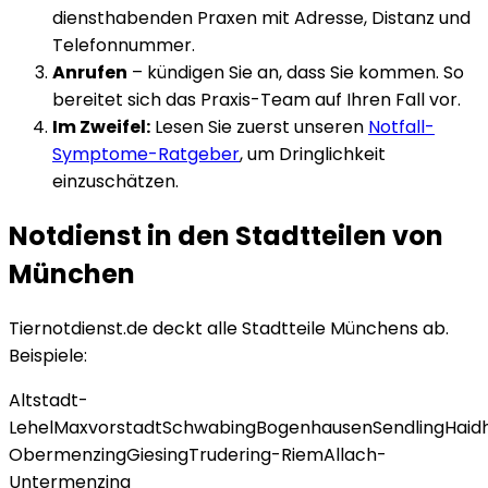
diensthabenden Praxen mit Adresse, Distanz und
Telefonnummer.
Anrufen
– kündigen Sie an, dass Sie kommen. So
bereitet sich das Praxis-Team auf Ihren Fall vor.
Im Zweifel:
Lesen Sie zuerst unseren
Notfall-
Symptome-Ratgeber
, um Dringlichkeit
einzuschätzen.
Notdienst in den Stadtteilen von
München
Tiernotdienst.de deckt alle Stadtteile
München
s ab.
Beispiele:
Altstadt-
Lehel
Maxvorstadt
Schwabing
Bogenhausen
Sendling
Haid
Obermenzing
Giesing
Trudering-Riem
Allach-
Untermenzing