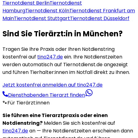
Tiernotdienst
Berlin
Tiernotdienst
Hamburg
Tiernotdienst
Köln
Tiernotdienst
Frankfurt am
Main
Tiernotdienst
Stuttgart
Tiernotdienst
Düsseldorf
Sind Sie Tierärzt:in in
München
?
Tragen Sie Ihre Praxis oder Ihren Notdienstring
kostenfrei auf
tino247.de
ein. Ihre Notdienstzeiten
werden automatisch auf Tiernotdienst.de angezeigt
und führen Tierhalter:innen im Notfall direkt zu Ihnen.
Jetzt kostenfrei anmelden auf tino247.de
Diensthabenden Tierarzt finden
🐾
Für Tierärzt:innen
Sie führen eine Tierarztpraxis oder einen
Notdienstring?
Melden Sie sich kostenfrei auf
tino247.de
an — Ihre Notdienstzeiten erscheinen dann