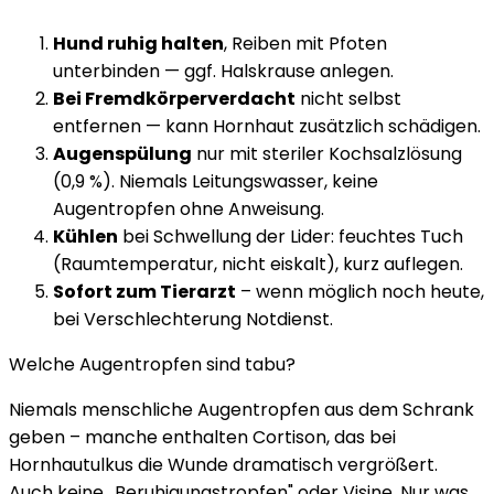
Hund ruhig halten
, Reiben mit Pfoten
unterbinden — ggf. Halskrause anlegen.
Bei Fremdkörperverdacht
nicht selbst
entfernen — kann Hornhaut zusätzlich schädigen.
Augenspülung
nur mit steriler Kochsalzlösung
(0,9 %). Niemals Leitungswasser, keine
Augentropfen ohne Anweisung.
Kühlen
bei Schwellung der Lider: feuchtes Tuch
(Raumtemperatur, nicht eiskalt), kurz auflegen.
Sofort zum Tierarzt
– wenn möglich noch heute,
bei Verschlechterung Notdienst.
Welche Augentropfen sind tabu?
Niemals menschliche Augentropfen aus dem Schrank
geben – manche enthalten Cortison, das bei
Hornhautulkus die Wunde dramatisch vergrößert.
Auch keine „Beruhigungstropfen" oder Visine. Nur was