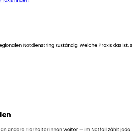
raxis finden
.
regionalen Notdienstring zuständig. Welche Praxis das ist,
len
e an andere Tierhalter:innen weiter — im Notfall zählt jede