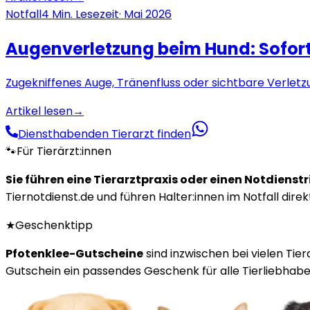
Notfall
4
Min. Lesezeit
·
Mai 2026
Augenverletzung beim Hund: Sofor
Zugekniffenes Auge, Tränenfluss oder sichtbare Verletzu
Artikel lesen
→
Diensthabenden Tierarzt finden
🐾
Für Tierärzt:innen
Sie führen eine Tierarztpraxis oder einen Notdienst
Tiernotdienst.de und führen Halter:innen im Notfall direk
★
Geschenktipp
Pfotenklee-Gutscheine
sind inzwischen bei vielen Tie
Gutschein ein passendes Geschenk für alle Tierliebhaber