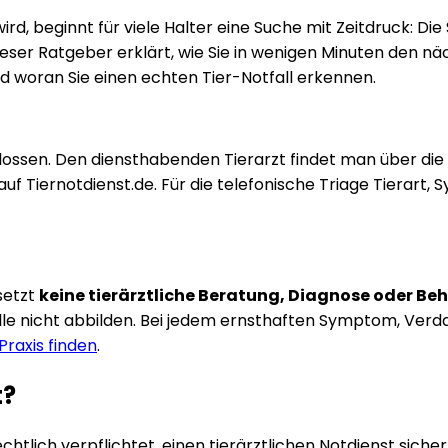
d, beginnt für viele Halter eine Suche mit Zeitdruck: Di
t. Dieser Ratgeber erklärt, wie Sie in wenigen Minuten den
d woran Sie einen echten Tier-Notfall erkennen.
sen. Den diensthabenden Tierarzt findet man über die r
 Tiernotdienst.de. Für die telefonische Triage Tierart,
setzt
keine tierärztliche Beratung, Diagnose oder B
le nicht abbilden. Bei jedem ernsthaften Symptom, Verdac
raxis finden
.
t?
chtlich verpflichtet, einen tierärztlichen Notdienst siche