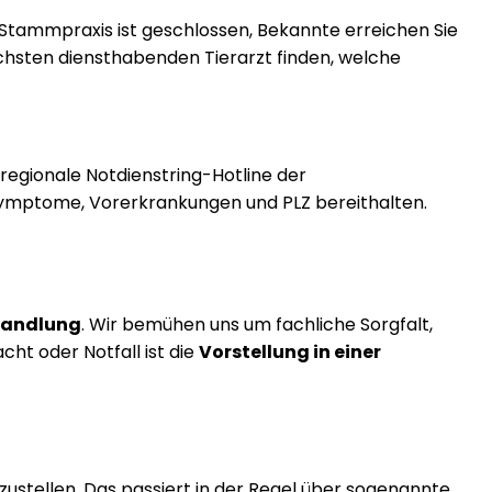
e Stammpraxis ist geschlossen, Bekannte erreichen Sie
 nächsten diensthabenden Tierarzt finden, welche
egionale Notdienstring-Hotline der
 Symptome, Vorerkrankungen und PLZ bereithalten.
ehandlung
. Wir bemühen uns um fachliche Sorgfalt,
ht oder Notfall ist die
Vorstellung in einer
rzustellen. Das passiert in der Regel über sogenannte