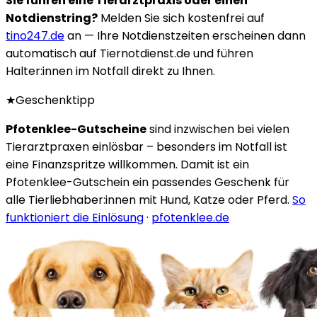
Sie führen eine Tierarztpraxis oder einen
Notdienstring?
Melden Sie sich kostenfrei auf
tino247.de
an — Ihre Notdienstzeiten erscheinen dann
automatisch auf Tiernotdienst.de und führen
Halter:innen im Notfall direkt zu Ihnen.
★
Geschenktipp
Pfotenklee-Gutscheine
sind inzwischen bei vielen
Tierarztpraxen einlösbar – besonders im Notfall ist
eine Finanzspritze willkommen. Damit ist ein
Pfotenklee-Gutschein ein passendes Geschenk für
alle Tierliebhaber:innen mit Hund, Katze oder Pferd.
So
funktioniert die Einlösung
·
pfotenklee.de