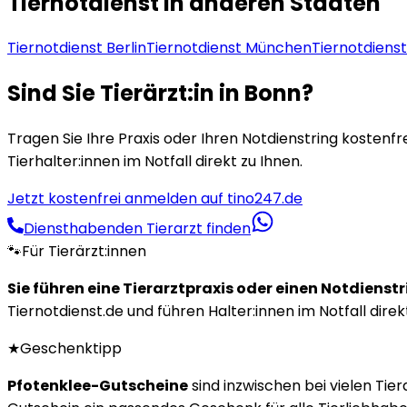
Tiernotdienst in anderen Städten
Tiernotdienst
Berlin
Tiernotdienst
München
Tiernotdiens
Sind Sie Tierärzt:in in
Bonn
?
Tragen Sie Ihre Praxis oder Ihren Notdienstring kostenfre
Tierhalter:innen im Notfall direkt zu Ihnen.
Jetzt kostenfrei anmelden auf tino247.de
Diensthabenden Tierarzt finden
🐾
Für Tierärzt:innen
Sie führen eine Tierarztpraxis oder einen Notdienst
Tiernotdienst.de und führen Halter:innen im Notfall direk
★
Geschenktipp
Pfotenklee-Gutscheine
sind inzwischen bei vielen Tie