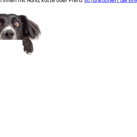
:innen mit Hund, Katze oder Pferd.
So funktioniert die Ein