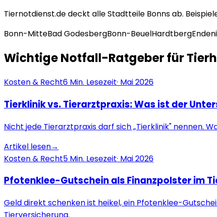
Tiernotdienst.de deckt alle Stadtteile
Bonn
s ab. Beispiele
Bonn-Mitte
Bad Godesberg
Bonn-Beuel
Hardtberg
Enden
Wichtige Notfall-Ratgeber für Tierh
Kosten & Recht
6
Min. Lesezeit
·
Mai 2026
Tierklinik vs. Tierarztpraxis: Was ist der Un
Nicht jede Tierarztpraxis darf sich „Tierklinik" nennen.
Artikel lesen
→
Kosten & Recht
5
Min. Lesezeit
·
Mai 2026
Pfotenklee-Gutschein als Finanzpolster im Ti
Geld direkt schenken ist heikel, ein Pfotenklee-Gutschei
Tierversicherung.