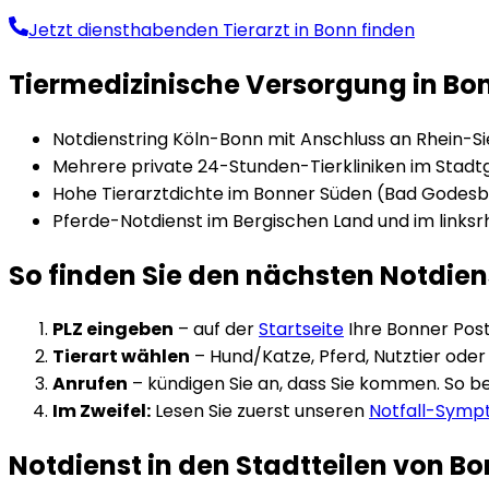
Jetzt diensthabenden Tierarzt in
Bonn
finden
Tiermedizinische Versorgung in
Bo
Notdienstring Köln-Bonn mit Anschluss an Rhein-Si
Mehrere private 24-Stunden-Tierkliniken im Stad
Hohe Tierarztdichte im Bonner Süden (Bad Godesb
Pferde-Notdienst im Bergischen Land und im links
So finden Sie den nächsten Notdien
PLZ eingeben
– auf der
Startseite
Ihre
Bonn
er Post
Tierart wählen
– Hund/Katze, Pferd, Nutztier oder K
Anrufen
– kündigen Sie an, dass Sie kommen. So ber
Im Zweifel:
Lesen Sie zuerst unseren
Notfall-Sym
Notdienst in den Stadtteilen von
Bo