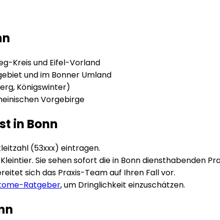
nn
eg-Kreis und Eifel-Vorland
tgebiet und im Bonner Umland
erg, Königswinter)
rheinischen Vorgebirge
st in
Bonn
leitzahl (
53xxx
) eintragen.
leintier. Sie sehen sofort die in
Bonn
diensthabenden Pra
eitet sich das Praxis-Team auf Ihren Fall vor.
ptome-Ratgeber
, um Dringlichkeit einzuschätzen.
nn