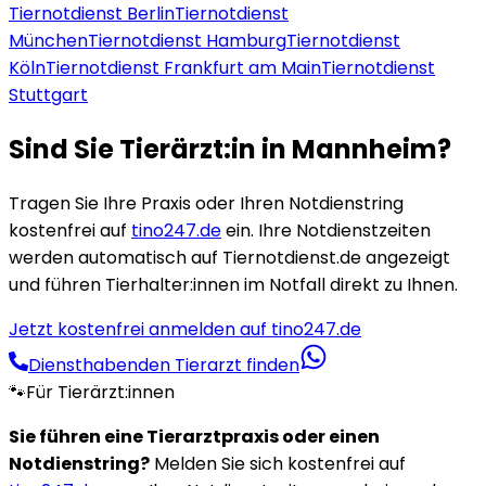
Tiernotdienst
Berlin
Tiernotdienst
München
Tiernotdienst
Hamburg
Tiernotdienst
Köln
Tiernotdienst
Frankfurt am Main
Tiernotdienst
Stuttgart
Sind Sie Tierärzt:in in
Mannheim
?
Tragen Sie Ihre Praxis oder Ihren Notdienstring
kostenfrei auf
tino247.de
ein. Ihre Notdienstzeiten
werden automatisch auf Tiernotdienst.de angezeigt
und führen Tierhalter:innen im Notfall direkt zu Ihnen.
Jetzt kostenfrei anmelden auf tino247.de
Diensthabenden Tierarzt finden
🐾
Für Tierärzt:innen
Sie führen eine Tierarztpraxis oder einen
Notdienstring?
Melden Sie sich kostenfrei auf