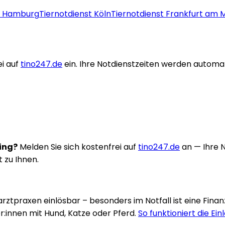
t
Hamburg
Tiernotdienst
Köln
Tiernotdienst
Frankfurt am 
i auf
tino247.de
ein. Ihre Notdienstzeiten werden automa
ring?
Melden Sie sich kostenfrei auf
tino247.de
an — Ihre 
t zu Ihnen.
rarztpraxen einlösbar – besonders im Notfall ist eine Fina
:innen mit Hund, Katze oder Pferd.
So funktioniert die Ein