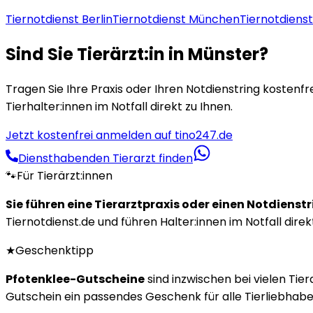
Tiernotdienst
Berlin
Tiernotdienst
München
Tiernotdiens
Sind Sie Tierärzt:in in
Münster
?
Tragen Sie Ihre Praxis oder Ihren Notdienstring kostenfre
Tierhalter:innen im Notfall direkt zu Ihnen.
Jetzt kostenfrei anmelden auf tino247.de
Diensthabenden Tierarzt finden
🐾
Für Tierärzt:innen
Sie führen eine Tierarztpraxis oder einen Notdienst
Tiernotdienst.de und führen Halter:innen im Notfall direk
★
Geschenktipp
Pfotenklee-Gutscheine
sind inzwischen bei vielen Tie
Gutschein ein passendes Geschenk für alle Tierliebhaber