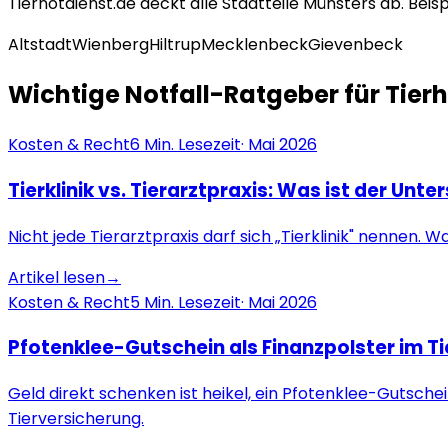
Tiernotdienst.de deckt alle Stadtteile
Münster
s ab. Beisp
Altstadt
Wienberg
Hiltrup
Mecklenbeck
Gievenbeck
Wichtige Notfall-Ratgeber für Tierh
Kosten & Recht
6
Min. Lesezeit
·
Mai 2026
Tierklinik vs. Tierarztpraxis: Was ist der Un
Nicht jede Tierarztpraxis darf sich „Tierklinik" nennen.
Artikel lesen
→
Kosten & Recht
5
Min. Lesezeit
·
Mai 2026
Pfotenklee-Gutschein als Finanzpolster im Ti
Geld direkt schenken ist heikel, ein Pfotenklee-Gutschei
Tierversicherung.