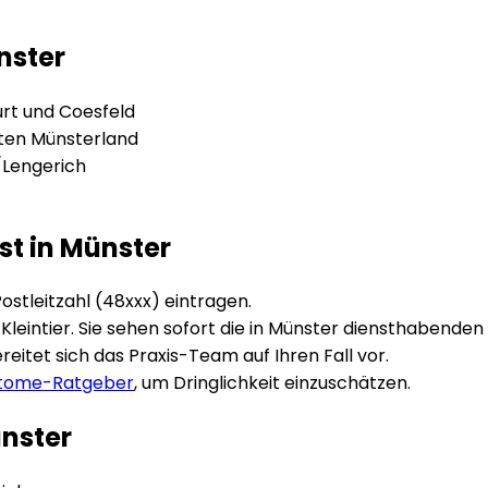
nster
urt und Coesfeld
ten Münsterland
/Lengerich
st in
Münster
ostleitzahl (
48xxx
) eintragen.
leintier. Sie sehen sofort die in
Münster
diensthabenden 
eitet sich das Praxis-Team auf Ihren Fall vor.
ptome-Ratgeber
, um Dringlichkeit einzuschätzen.
nster