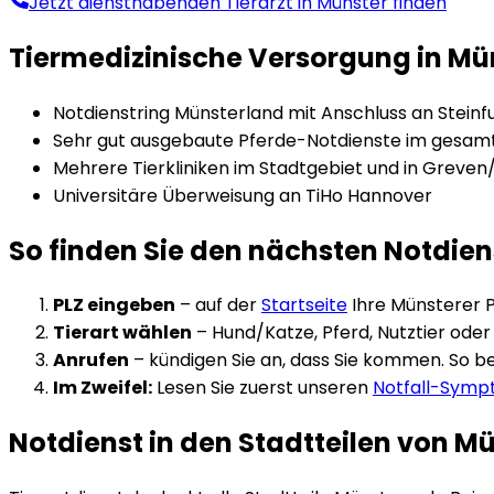
Jetzt diensthabenden Tierarzt in
Münster
finden
Tiermedizinische Versorgung in
Mü
Notdienstring Münsterland mit Anschluss an Steinf
Sehr gut ausgebaute Pferde-Notdienste im gesam
Mehrere Tierkliniken im Stadtgebiet und in Greven
Universitäre Überweisung an TiHo Hannover
So finden Sie den nächsten Notdien
PLZ eingeben
– auf der
Startseite
Ihre
Münster
er P
Tierart wählen
– Hund/Katze, Pferd, Nutztier oder K
Anrufen
– kündigen Sie an, dass Sie kommen. So ber
Im Zweifel:
Lesen Sie zuerst unseren
Notfall-Sym
Notdienst in den Stadtteilen von
Mü