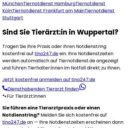
München
Tiernotdienst
Hamburg
Tiernotdienst
Köln
Tiernotdienst
Frankfurt am Main
Tiernotdienst
Stuttgart
Sind Sie Tierärzt:in in
Wuppertal
?
Tragen Sie Ihre Praxis oder Ihren Notdienstring
kostenfrei auf
tino247.de
ein. Ihre Notdienstzeiten
werden automatisch auf Tiernotdienst.de angezeigt
und führen Tierhalter:innen im Notfall direkt zu Ihnen.
Jetzt kostenfrei anmelden auf tino247.de
Diensthabenden Tierarzt finden
🐾
Für Tierärzt:innen
Sie führen eine Tierarztpraxis oder einen
Notdienstring?
Melden Sie sich kostenfrei auf
tino247.de
an — Ihre Notdienstzeiten erscheinen dann