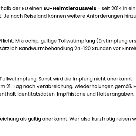
rhalb der EU einen
EU-Heimtierausweis
– seit 2014 in ei
bst. Je nach Reiseland können weitere Anforderungen hi
flicht: Mikrochip, gültige Tollwutimpfung (Erstimpfung er
sätzlich Bandwurmbehandlung 24–120 Stunden vor Einreise.
 Tollwutimpfung. Sonst wird die Impfung nicht anerkannt.
em 21. Tag nach Verabreichung. Wiederholungen gemäß He
enthält Identitätsdaten, Impfhistorie und Halterangaben.
chung als gültig anerkannt. Wer also kurzfristig reisen wi