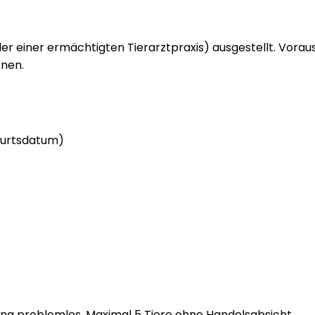
r einer ermächtigten Tierarztpraxis) ausgestellt. Voraus
enen.
eburtsdatum)
ung problemlos. Maximal 5 Tiere ohne Handelsabsicht.