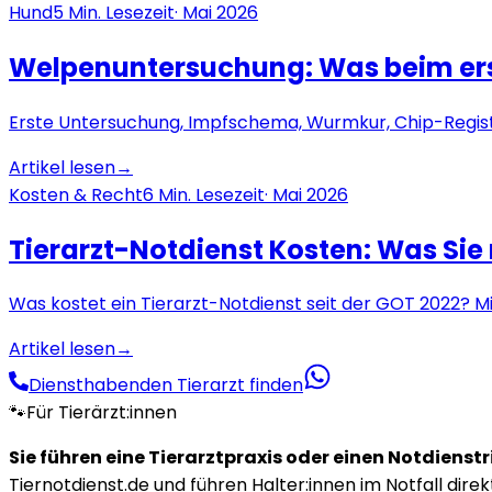
Hund
5
Min. Lesezeit
·
Mai 2026
Welpenuntersuchung: Was beim erst
Erste Untersuchung, Impfschema, Wurmkur, Chip-Registr
Artikel lesen
→
Kosten & Recht
6
Min. Lesezeit
·
Mai 2026
Tierarzt-Notdienst Kosten: Was Si
Was kostet ein Tierarzt-Notdienst seit der GOT 2022? M
Artikel lesen
→
Diensthabenden Tierarzt finden
🐾
Für Tierärzt:innen
Sie führen eine Tierarztpraxis oder einen Notdienst
Tiernotdienst.de und führen Halter:innen im Notfall direk