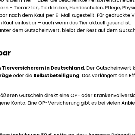
 100 % beim Tier – aber die beschenkte Person entscheidet,
nern – Tierärzten, Tierkliniken, Hundeschulen, Pflege, Phy
bar nach dem Kauf per E-Mail zugestellt. Für gedruckte
h Kauf einlösbar – auch wenn das Tier aktuell gesund ist.
g unter dem Gutscheinwert, bleibt der Rest auf dem Guts
bar
n Tierversicherern in Deutschland
. Der Gutscheinwert 
träge
oder die
Selbstbeteiligung
. Das verlängert den Ef
rößeren Gutschein direkt eine OP- oder Krankenvollversi
ne Konto. Eine OP-Versicherung gibt es bei vielen Anbi