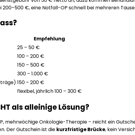
otdienstgebühr von 50 € netto an, dazu kommen Behandlun
i 200–500 €, eine Notfall-OP schnell bei mehreren Tausen
lass?
Empfehlung
25 – 50 €
100 – 200 €
150 – 500 €
300 – 1.000 €
iträge)
150 – 200 €
flexibel, jährlich 100 – 300 €
HT als alleinige Lösung?
P, mehrwöchige Onkologie-Therapie – reicht ein Gutschein s
n. Der Gutschein ist die
kurzfristige Brücke
, kein Versi