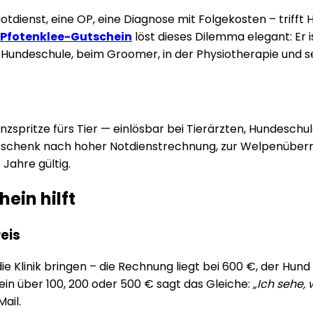
dienst, eine OP, eine Diagnose mit Folgekosten – trifft Ha
Pfotenklee-Gutschein
löst dieses Dilemma elegant: Er i
er Hundeschule, beim Groomer, in der Physiotherapie und 
spritze fürs Tier — einlösbar bei Tierärzten, Hundeschul
 Geschenk nach hoher Notdienstrechnung, zur Welpenüber
Jahre gültig.
hein hilft
eis
e Klinik bringen – die Rechnung liegt bei 600 €, der Hu
in über 100, 200 oder 500 € sagt das Gleiche:
„Ich sehe,
Mail.