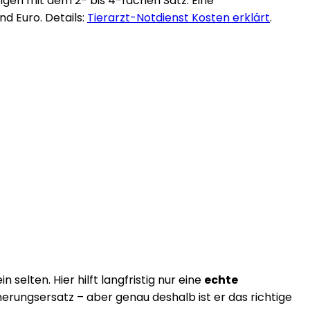
gen mit dem 2- bis 4-fachen Satz. Eine
d Euro. Details:
Tierarzt-Notdienst Kosten erklärt
.
elten. Hier hilft langfristig nur eine
echte
cherungsersatz – aber genau deshalb ist er das richtige