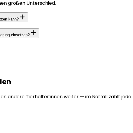
inen großen Unterschied.
utzen kann?
herung einsetzen?
len
e an andere Tierhalter:innen weiter — im Notfall zählt jede