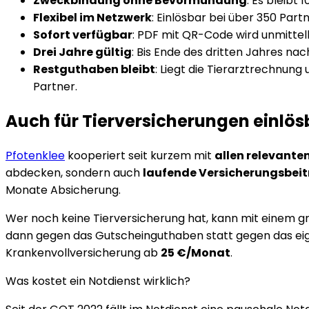
Zweckbindung ohne Bevormundung
: Es bleibt
Flexibel im Netzwerk
: Einlösbar bei über 350 Part
Sofort verfügbar
: PDF mit QR-Code wird unmittel
Drei Jahre gültig
: Bis Ende des dritten Jahres nac
Restguthaben bleibt
: Liegt die Tierarztrechnun
Partner.
Auch für Tierversicherungen einlös
Pfotenklee
kooperiert seit kurzem mit
allen relevante
abdecken, sondern auch
laufende Versicherungsbei
Monate Absicherung.
Wer noch keine Tierversicherung hat, kann mit einem g
dann gegen das Gutscheinguthaben statt gegen das eige
Krankenvollversicherung ab
25 €/Monat
.
Was kostet ein Notdienst wirklich?