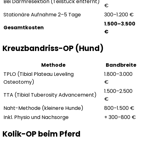
Bei Darmresektion (Teilstück entfernt)
€
Stationäre Aufnahme 2–5 Tage
300–1.200 €
1.500–3.500
Gesamtkosten
€
Kreuzbandriss-OP (Hund)
Methode
Bandbreite
TPLO (Tibial Plateau Leveling
1.800–3.000
Osteotomy)
€
1.500–2.500
TTA (Tibial Tuberosity Advancement)
€
Naht-Methode (kleinere Hunde)
800–1.500 €
Inkl. Physio und Nachsorge
+ 300–800 €
Kolik-OP beim Pferd